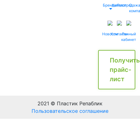
Бренды
Каталог
Распродаж
О
комп
Новости
Контакты
Личный
кабинет
Получить
прайс-
лист
2021 © Пластик Репаблик
Пользовательское соглашение