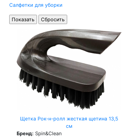
Салфетки для уборки
Щетка Рок-н-ролл жесткая щетина 13,5
см
Бренд:
Spin&Clean