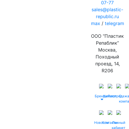
07-77
sales@plastic-
republic.ru
max
/
telegram
ООО “Пластик
Репаблик”
Москва,
Походный
проезд, 14,
R206
Бренды
Каталог
Распродаж
О
комп
Новости
Контакты
Личный
кабинет