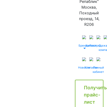
Репаблик”
Москва,
Походный
проезд, 14,
R206
Бренды
Каталог
Распродаж
О
комп
Новости
Контакты
Личный
кабинет
Получить
прайс-
лист