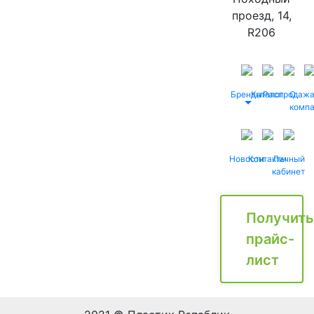
проезд, 14,
R206
Бренды
Каталог
Распродаж
О
комп
Новости
Контакты
Личный
кабинет
Получить
прайс-
лист