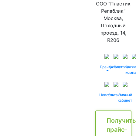
ООО “Пластик
Репаблик”
Москва,
Походный
проезд, 14,
R206
Бренды
Каталог
Распродаж
О
комп
Новости
Контакты
Личный
кабинет
Получить
прайс-