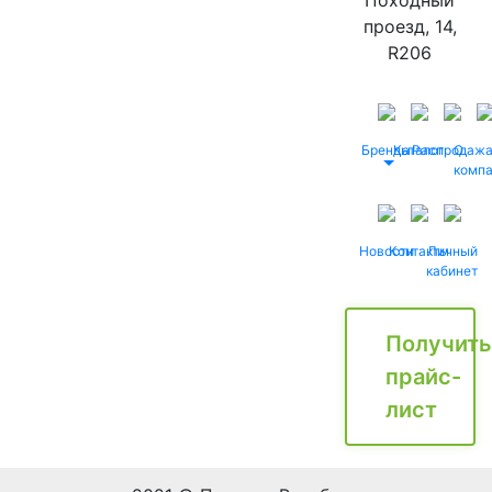
Походный
проезд, 14,
R206
Бренды
Каталог
Распродаж
О
комп
Новости
Контакты
Личный
кабинет
Получить
прайс-
лист