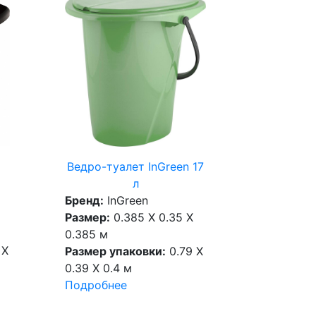
е
Ведро-туалет InGreen 17
л
Бренд:
InGreen
Размер:
0.385 X 0.35 X
0.385 м
 X
Размер упаковки:
0.79 X
0.39 X 0.4 м
Подробнее