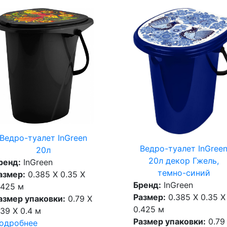
Ведро-туалет InGreen
Ведро-туалет InGree
20л
20л декор Гжель,
ренд:
InGreen
темно-синий
азмер:
0.385 X 0.35 X
Бренд:
InGreen
.425 м
Размер:
0.385 X 0.35 X
азмер упаковки:
0.79 X
0.425 м
.39 X 0.4 м
Размер упаковки:
0.79
одробнее