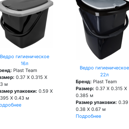
Ведро гигиеническое
16л
Ведро гигиеническо
ренд:
Plast Team
22л
азмер:
0.37 X 0.315 X
Бренд:
Plast Team
.3 м
Размер:
0.37 X 0.315 X
азмер упаковки:
0.59 X
0.385 м
.395 X 0.43 м
Размер упаковки:
0.39
одробнее
0.38 X 0.67 м
Подробнее