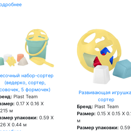
одробнее
есочный набор-сортер
(ведерко, сортер,
совочек, 5 формочек)
Развивающая игрушка
ренд:
Plast Team
сортер
азмер:
0.17 X 0.16 X
Бренд:
Plast Team
.215 м
Размер:
0.15 X 0.15 X 0.
азмер упаковки:
0.59 X
м
.26 X 0.44 м
Размер упаковки:
0.59