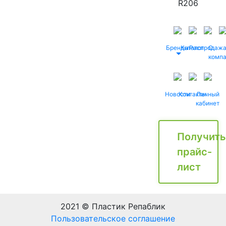
R206
Бренды
Каталог
Распродаж
О
комп
Новости
Контакты
Личный
кабинет
Получить
прайс-
лист
2021 © Пластик Репаблик
Пользовательское соглашение