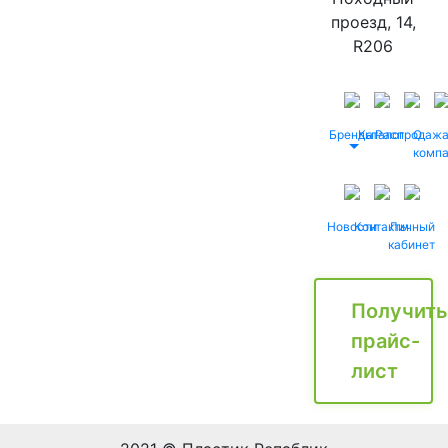
проезд, 14,
R206
Бренды
Каталог
Распродаж
О
комп
Новости
Контакты
Личный
кабинет
Получить
прайс-
лист