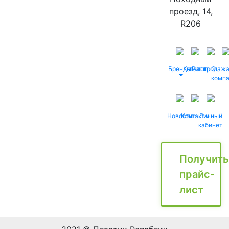
проезд, 14,
R206
Бренды
Каталог
Распродаж
О
комп
Новости
Контакты
Личный
кабинет
Получить
прайс-
лист