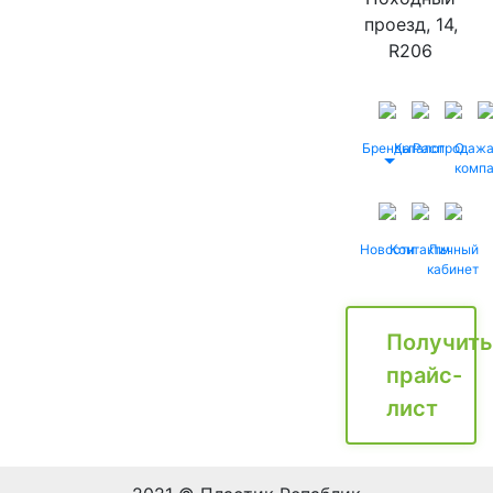
проезд, 14,
R206
Бренды
Каталог
Распродаж
О
комп
Новости
Контакты
Личный
кабинет
Получить
прайс-
лист