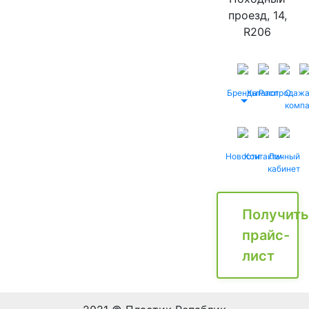
проезд, 14,
R206
Бренды
Каталог
Распродаж
О
комп
Новости
Контакты
Личный
кабинет
Получить
прайс-
лист