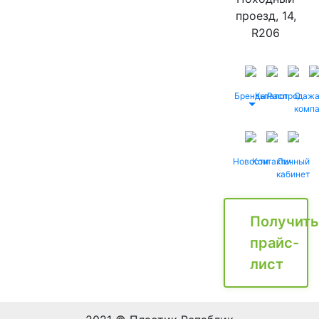
проезд, 14,
R206
Бренды
Каталог
Распродаж
О
комп
Новости
Контакты
Личный
кабинет
Получить
прайс-
лист