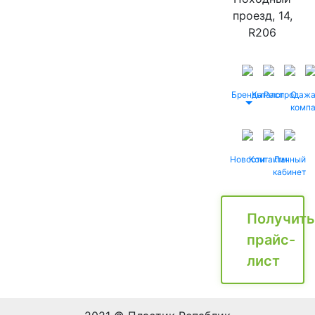
проезд, 14,
R206
Бренды
Каталог
Распродаж
О
комп
Новости
Контакты
Личный
кабинет
Получить
прайс-
лист