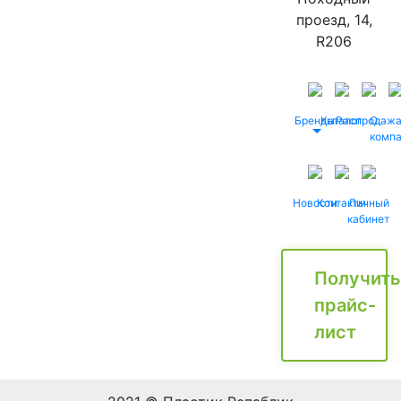
проезд, 14,
R206
Бренды
Каталог
Распродаж
О
комп
Новости
Контакты
Личный
кабинет
Получить
прайс-
лист